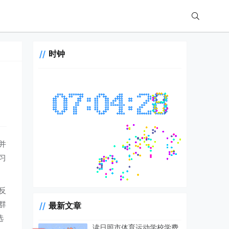
时钟
并
习
反
群
最新文章
选
读日照市体育运动学校学费