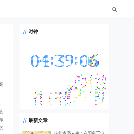
时钟
高
。
会
策
最新文章
的
技能点亮人生：在阳泉工业