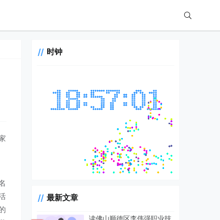
时钟
家
名
活
最新文章
的
读佛山顺德区李伟强职业技