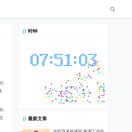
时钟
的
展
和
生
最新文章
中职升本科难吗 株洲工业中