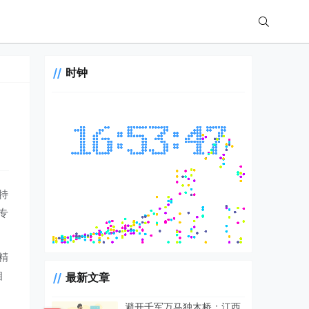
时钟
特
专
精
相
最新文章
避开千军万马独木桥：江西